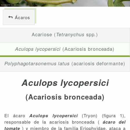
Ácaros
Acariose (
Tetranychus
spp.)
Aculops lycopersici
(Acariosis bronceada)
Polyphagotarsonemus latus
(acariosis deformante)
Aculops lycopersici
(
Acariosis bronceada
)
El ácaro
Aculops lycopersici
(Tryon) (figura 1),
responsable de la acariosis bronceada (
ácaro del
tomate
) y miembro de la familia Eriophyidae, ataca a