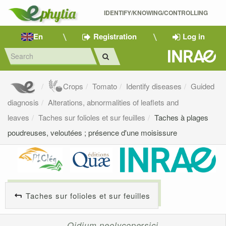
IDENTIFY/KNOWING/CONTROLLING 
En
Registration
Log in
Crops
Tomato
Identify diseases
Guided
diagnosis
Alterations, abnormalities of leaflets and
leaves
Taches sur folioles et sur feuilles
Taches à plages
poudreuses, veloutées ; présence d'une moisissure
Taches sur folioles et sur feuilles
Oidium neolycopersici