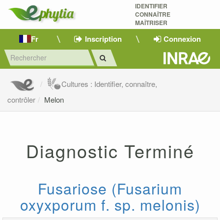
IDENTIFIER
CONNAÎTRE
MAÎTRISER 
Fr
Inscription
Connexion
Cultures : Identifier, connaître,
contrôler
Melon
Diagnostic Terminé
Fusariose (Fusarium
oxyxporum f. sp. melonis)