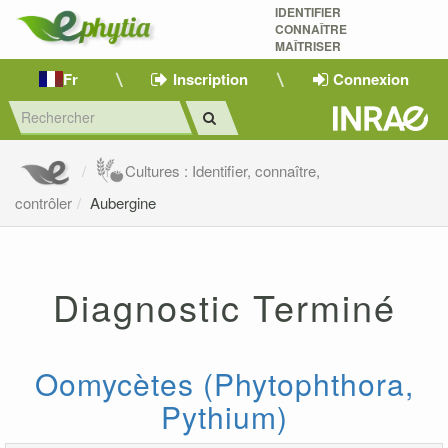
IDENTIFIER
CONNAÎTRE
MAÎTRISER 
Fr
Inscription
Connexion
Cultures : Identifier, connaître,
contrôler
Aubergine
Diagnostic Terminé
Oomycètes (Phytophthora,
Pythium)