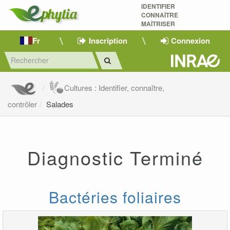
IDENTIFIER
CONNAÎTRE
MAÎTRISER 
Fr
Inscription
Connexion
Cultures : Identifier, connaître,
contrôler
Salades
Diagnostic Terminé
Bactéries foliaires