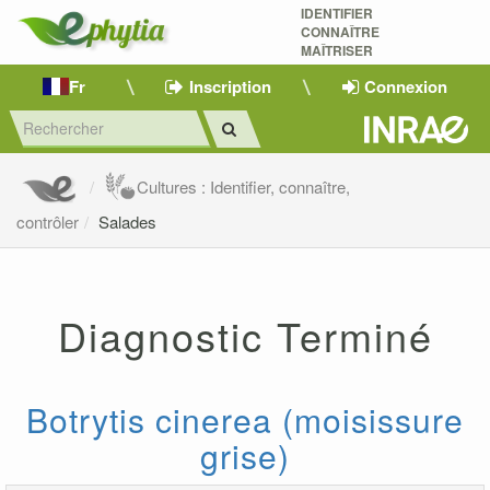
IDENTIFIER
CONNAÎTRE
MAÎTRISER 
Fr
Inscription
Connexion
Cultures : Identifier, connaître,
contrôler
Salades
Diagnostic Terminé
Botrytis cinerea (moisissure
grise)