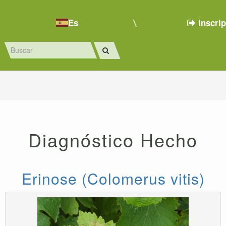
Es
Inscri
Diagnóstico Hecho
Erinose (Colomerus vitis)